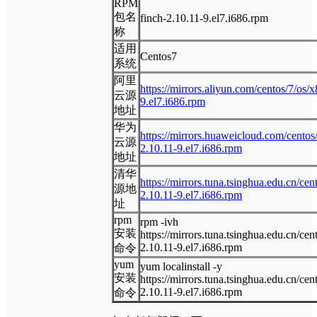
RPM
包名
finch-2.10.11-9.el7.i686.rpm
称
适用
Centos7
系统
阿里
https://mirrors.aliyun.com/centos/7/os
云源
9.el7.i686.rpm
地址
华为
https://mirrors.huaweicloud.com/centos
云源
2.10.11-9.el7.i686.rpm
地址
清华
https://mirrors.tuna.tsinghua.edu.cn/ce
源地
2.10.11-9.el7.i686.rpm
址
rpm
rpm -ivh
安装
https://mirrors.tuna.tsinghua.edu.cn/ce
2.10.11-9.el7.i686.rpm
命令
yum
yum localinstall -y
安装
https://mirrors.tuna.tsinghua.edu.cn/ce
2.10.11-9.el7.i686.rpm
命令