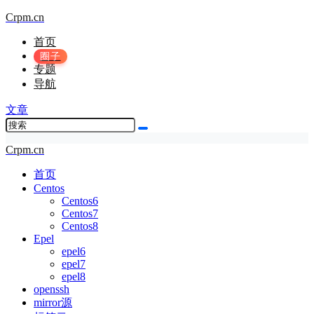
Crpm.cn
首页
圈子
专题
导航
文章
Crpm.cn
首页
Centos
Centos6
Centos7
Centos8
Epel
epel6
epel7
epel8
openssh
mirror源