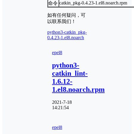
catkin_pkg-0.4.23-1.el8.noarch.rpm
命令
如有任何疑问，可
以联系我们！
python3-catkin_pkg-
0.4.23-1.el8.noarch
epel8
python3-
catkin_lint-
1.6.12-
1.el8.noarch.rpm
2021-7-18
14:21:54
epel8