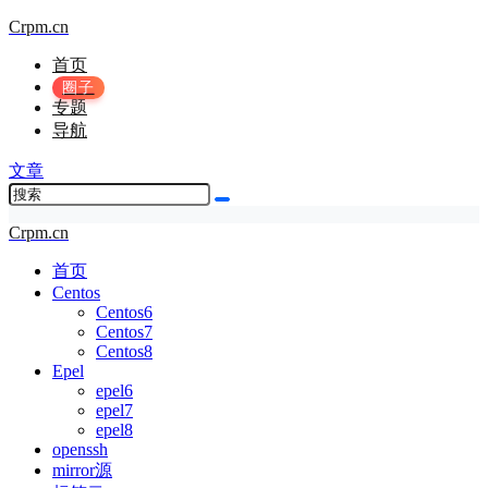
Crpm.cn
首页
圈子
专题
导航
文章
Crpm.cn
首页
Centos
Centos6
Centos7
Centos8
Epel
epel6
epel7
epel8
openssh
mirror源