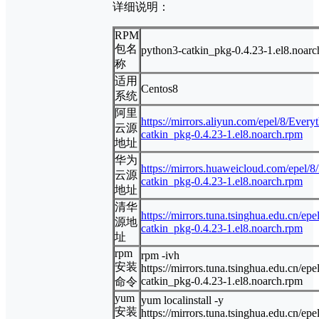
详细说明：
RPM
包名
python3-catkin_pkg-0.4.23-1.el8.noar
称
适用
Centos8
系统
阿里
https://mirrors.aliyun.com/epel/8/Ever
云源
catkin_pkg-0.4.23-1.el8.noarch.rpm
地址
华为
https://mirrors.huaweicloud.com/epel/
云源
catkin_pkg-0.4.23-1.el8.noarch.rpm
地址
清华
https://mirrors.tuna.tsinghua.edu.cn/e
源地
catkin_pkg-0.4.23-1.el8.noarch.rpm
址
rpm
rpm -ivh
安装
https://mirrors.tuna.tsinghua.edu.cn/e
catkin_pkg-0.4.23-1.el8.noarch.rpm
命令
yum
yum localinstall -y
安装
https://mirrors.tuna.tsinghua.edu.cn/e